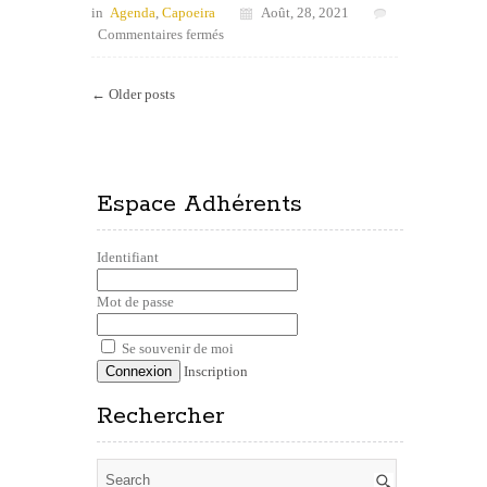
in
Agenda
,
Capoeira
Août, 28, 2021
sur
Commentaires fermés
Reprise
capoeira
← Older posts
Toulouse
et
pass
sanitaire
Espace Adhérents
Identifiant
Mot de passe
Se souvenir de moi
Inscription
Rechercher