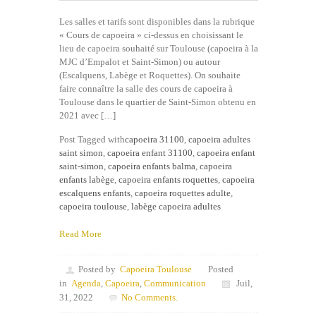
Les salles et tarifs sont disponibles dans la rubrique
« Cours de capoeira » ci-dessus en choisissant le
lieu de capoeira souhaité sur Toulouse (capoeira à la
MJC d’Empalot et Saint-Simon) ou autour
(Escalquens, Labège et Roquettes). On souhaite
faire connaître la salle des cours de capoeira à
Toulouse dans le quartier de Saint-Simon obtenu en
2021 avec […]
Post Tagged with
capoeira 31100
,
capoeira adultes
saint simon
,
capoeira enfant 31100
,
capoeira enfant
saint-simon
,
capoeira enfants balma
,
capoeira
enfants labège
,
capoeira enfants roquettes
,
capoeira
escalquens enfants
,
capoeira roquettes adulte
,
capoeira toulouse
,
labège capoeira adultes
Read More
Posted by
Capoeira Toulouse
Posted
in
Agenda
,
Capoeira
,
Communication
Juil,
31, 2022
No Comments.