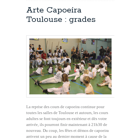
Reprise
capoeira
Arte Capoeira
Toulouse
Toulouse : grades
et
pass
sanitaire
La reprise des cours de capoeira continue pour
toutes les salles de Toulouse et autours, les cours
adultes se font toujours en extérieur et dès votre
arrivée, ils pourront finir maintenant à 21h30 de
nouveau. Du coup, les fêtes et démos de capoeira
arrivent un peu au dernier moment à cause de la