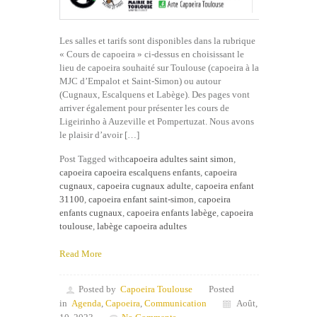
Les salles et tarifs sont disponibles dans la rubrique
« Cours de capoeira » ci-dessus en choisissant le
lieu de capoeira souhaité sur Toulouse (capoeira à la
MJC d’Empalot et Saint-Simon) ou autour
(Cugnaux, Escalquens et Labège). Des pages vont
arriver également pour présenter les cours de
Ligeirinho à Auzeville et Pompertuzat. Nous avons
le plaisir d’avoir […]
Post Tagged with
capoeira adultes saint simon
,
capoeira capoeira escalquens enfants
,
capoeira
cugnaux
,
capoeira cugnaux adulte
,
capoeira enfant
31100
,
capoeira enfant saint-simon
,
capoeira
enfants cugnaux
,
capoeira enfants labège
,
capoeira
toulouse
,
labège capoeira adultes
Read More
Posted by
Capoeira Toulouse
Posted
in
Agenda
,
Capoeira
,
Communication
Août,