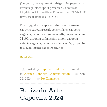
(Cugnaux, Escalquens et Labège). Des pages vont
arriver également pour présenter les cours de
Ligeirinho à Auzeville et Pompertuzat. CUGNAUX
(Professeur Baba) Le LUNDI […]
Post Tagged with
capoeira adultes saint simon
,
capoeira capoeira escalquens enfants
,
capoeira
cugnaux
,
capoeira cugnaux adulte
,
capoeira enfant
31100
,
capoeira enfant saint-simon
,
capoeira
enfants cugnaux
,
capoeira enfants labège
,
capoeira
toulouse
,
labège capoeira adultes
Read More
Posted by
Capoeira Toulouse
Posted
in
Agenda
,
Capoeira
,
Communication
Sep,
22, 2024
No Comments.
Batizado Arte
Capoeira 2024