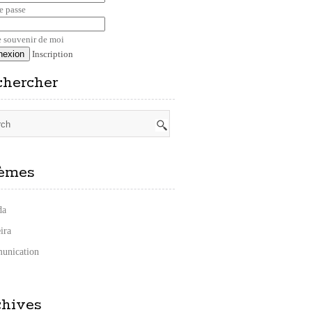
e passe
 souvenir de moi
Inscription
chercher
èmes
da
ira
unication
chives