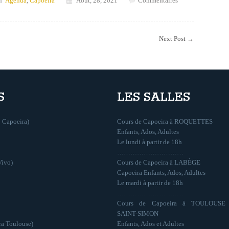
n
Agenda
,
Capoeira
Août, 28, 2021
Commentaires
Next Post
→
S
LES SALLES
 Capoeira)
Cours de Capoeira à ROQUETTES
Enfants, Ados, Adultes
Le lundi à partir de 18h
…………………………
Vivo)
Cours de Capoeira à LABÈGE
Capoeira Enfants, Ados, Adultes
Le mardi à partir de 18h
…………………………
Cours de Capoeira à TOULOUSE
SAINT-SIMON
ra Toulouse)
Enfants, Ados et Adultes