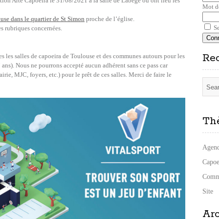
iation Arte Capoeira le 31/08/2021 à la salle de Labège où ont lieu les
Mot d
use dans le quartier de St Simon
proche de l’église.
Se
les rubriques concernées.
Re
tes les salles de capoeira de Toulouse et des communes autours pour les
7 ans). Nous ne pourrons accepté aucun adhérent sans ce pass car
ie, MJC, foyers, etc.) pour le prêt de ces salles. Merci de faire le
Th
Agen
Capoe
Comm
Site
Ar