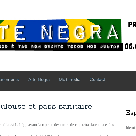
ènements
Arte Negra
Multimédia
Contact
ulouse et pass sanitaire
Es
ra d’été à Labège avant la reprise des cours de capoeira dans toutes les
Identi