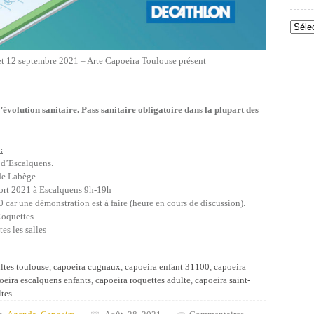
Archi
 et 12 septembre 2021 – Arte Capoeira Toulouse présent
évolution sanitaire. Pass sanitaire obligatoire dans la plupart des
:
 d’Escalquens.
 de Labège
ort 2021 à Escalquens 9h-19h
ar une démonstration est à faire (heure en cours de discussion).
Roquettes
es les salles
ltes toulouse
,
capoeira cugnaux
,
capoeira enfant 31100
,
capoeira
oeira escalquens enfants
,
capoeira roquettes adulte
,
capoeira saint-
ltes