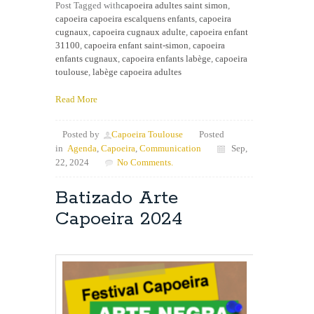
Post Tagged with
capoeira adultes saint simon
,
capoeira capoeira escalquens enfants
,
capoeira
cugnaux
,
capoeira cugnaux adulte
,
capoeira enfant
31100
,
capoeira enfant saint-simon
,
capoeira
enfants cugnaux
,
capoeira enfants labège
,
capoeira
toulouse
,
labège capoeira adultes
Read More
Posted by
Capoeira Toulouse
Posted
in
Agenda
,
Capoeira
,
Communication
Sep,
22, 2024
No Comments.
Batizado Arte
Capoeira 2024