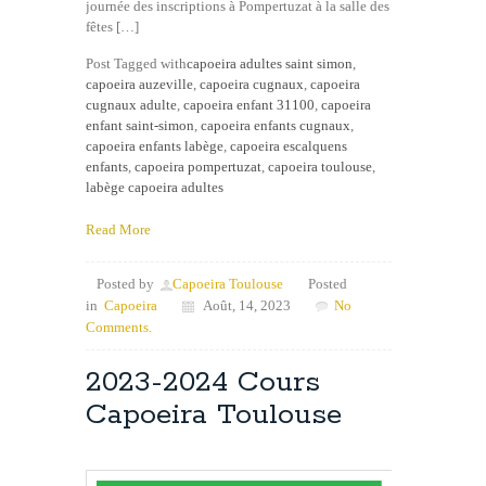
journée des inscriptions à Pompertuzat à la salle des
fêtes […]
Post Tagged with
capoeira adultes saint simon
,
capoeira auzeville
,
capoeira cugnaux
,
capoeira
cugnaux adulte
,
capoeira enfant 31100
,
capoeira
enfant saint-simon
,
capoeira enfants cugnaux
,
capoeira enfants labège
,
capoeira escalquens
enfants
,
capoeira pompertuzat
,
capoeira toulouse
,
labège capoeira adultes
Read More
Posted by
Capoeira Toulouse
Posted
in
Capoeira
Août, 14, 2023
No
Comments.
2023-2024 Cours
Capoeira Toulouse