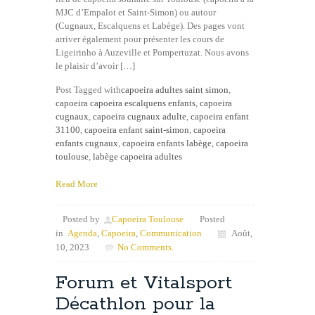
MJC d’Empalot et Saint-Simon) ou autour
(Cugnaux, Escalquens et Labège). Des pages vont
arriver également pour présenter les cours de
Ligeirinho à Auzeville et Pompertuzat. Nous avons
le plaisir d’avoir […]
Post Tagged with
capoeira adultes saint simon
,
capoeira capoeira escalquens enfants
,
capoeira
cugnaux
,
capoeira cugnaux adulte
,
capoeira enfant
31100
,
capoeira enfant saint-simon
,
capoeira
enfants cugnaux
,
capoeira enfants labège
,
capoeira
toulouse
,
labège capoeira adultes
Read More
Posted by
Capoeira Toulouse
Posted
in
Agenda
,
Capoeira
,
Communication
Août,
10, 2023
No Comments.
Forum et Vitalsport
Décathlon pour la