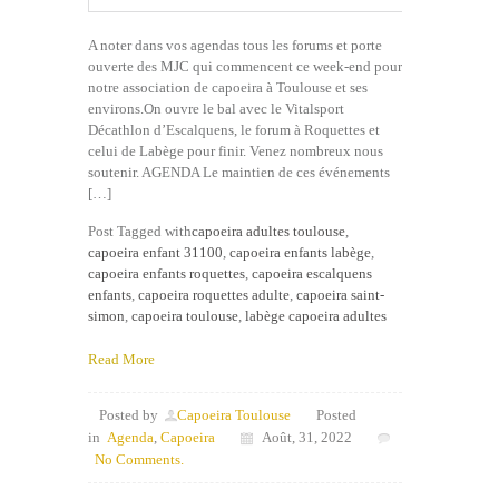
A noter dans vos agendas tous les forums et porte
ouverte des MJC qui commencent ce week-end pour
notre association de capoeira à Toulouse et ses
environs.On ouvre le bal avec le Vitalsport
Décathlon d’Escalquens, le forum à Roquettes et
celui de Labège pour finir. Venez nombreux nous
soutenir. AGENDA Le maintien de ces événements
[…]
Post Tagged with
capoeira adultes toulouse
,
capoeira enfant 31100
,
capoeira enfants labège
,
capoeira enfants roquettes
,
capoeira escalquens
enfants
,
capoeira roquettes adulte
,
capoeira saint-
simon
,
capoeira toulouse
,
labège capoeira adultes
Read More
Posted by
Capoeira Toulouse
Posted
in
Agenda
,
Capoeira
Août, 31, 2022
No Comments.