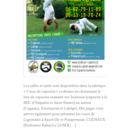
Les salles et tarifs sont disponibles dans la rubrique
« Cours de capoeira » ci-dessus en choisissant le
lieu de capoeira souhaité sur Toulouse (capoeira à la
MJC d’Empalot et Saint-Simon) ou autour
(Cugnaux, Escalquens et Labège). Des pages vont
arriver également pour présenter les cours de
Ligeirinho à Auzeville et Pompertuzat. CUGNAUX
(Professeur Baba) Le LUNDI […]