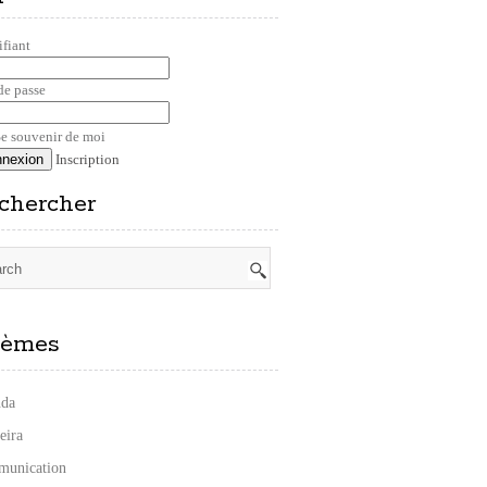
ifiant
de passe
e souvenir de moi
Inscription
chercher
èmes
da
eira
unication