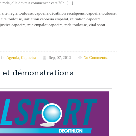
la roda, elle devrait commencer vers 20h. […]
 arte negra toulouse
,
capoeira décathlon escalquens
,
capoeira toulouse
,
oeira toulouse
,
initiation capoeira empalot
,
initiation capoeira
justice capoeira
,
mjc empalot capoeira
,
roda toulouse
,
vital sport
 in
Agenda
,
Capoeira
Sep, 07, 2015
No Comments.
e et démonstrations