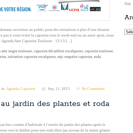
Site
Ar
et demain ouverture au public pour des initiations à plus d’une dizaine
Archi
 pas à venir tester la capoeira tous le week-end ou un autre sport, nous
lu. Agenda Arte Capoeira Toulouse : 12-13 […]
 arte negra toulouse
,
capoeira décathlon escalquens
,
capoeira toulouse
,
eira
,
initiation capoeira escalquens
,
mjc empalot capoeira
,
roda
 in
Agenda
,
Capoeira
Sep, 11, 2015
No Comments.
 au jardin des plantes et roda
aura lieu comme d’habitude à l’entrée du jardin des plantes après le
rons vers le théâtre pour une roda libre (au niveau de la statue géante