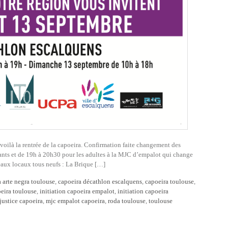
 voilà la rentrée de la capoeira. Confirmation faite changement des
fants et de 19h à 20h30 pour les adultes à la MJC d’empalot qui change
eaux locaux tous neufs : La Brique […]
 arte negra toulouse
,
capoeira décathlon escalquens
,
capoeira toulouse
,
oeira toulouse
,
initiation capoeira empalot
,
initiation capoeira
justice capoeira
,
mjc empalot capoeira
,
roda toulouse
,
toulouse