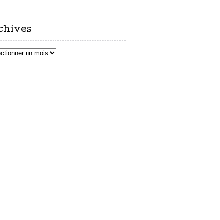
chives
ves