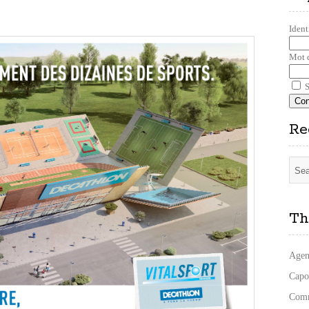
Ident
Mot 
S
Re
Th
Agen
Capo
Comm