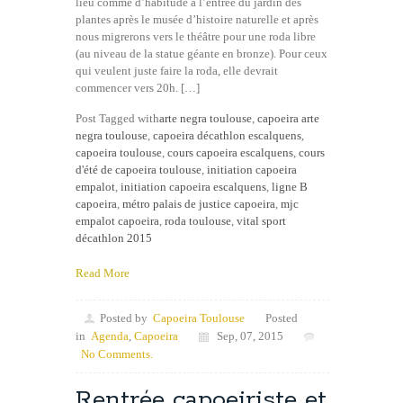
lieu comme d’habitude à l’entrée du jardin des
plantes après le musée d’histoire naturelle et après
nous migrerons vers le théâtre pour une roda libre
(au niveau de la statue géante en bronze). Pour ceux
qui veulent juste faire la roda, elle devrait
commencer vers 20h. […]
Post Tagged with
arte negra toulouse
,
capoeira arte
negra toulouse
,
capoeira décathlon escalquens
,
capoeira toulouse
,
cours capoeira escalquens
,
cours
d'été de capoeira toulouse
,
initiation capoeira
empalot
,
initiation capoeira escalquens
,
ligne B
capoeira
,
métro palais de justice capoeira
,
mjc
empalot capoeira
,
roda toulouse
,
vital sport
décathlon 2015
Read More
Posted by
Capoeira Toulouse
Posted
in
Agenda
,
Capoeira
Sep, 07, 2015
No Comments.
Rentrée capoeiriste et