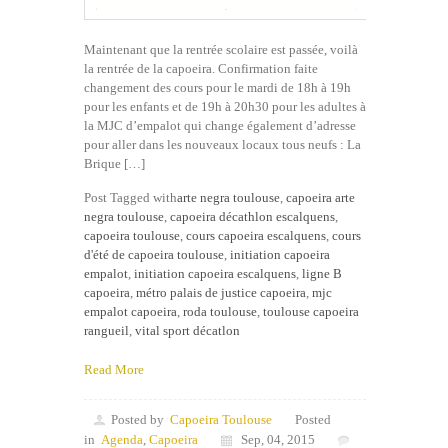
Maintenant que la rentrée scolaire est passée, voilà
la rentrée de la capoeira. Confirmation faite
changement des cours pour le mardi de 18h à 19h
pour les enfants et de 19h à 20h30 pour les adultes à
la MJC d’empalot qui change également d’adresse
pour aller dans les nouveaux locaux tous neufs : La
Brique […]
Post Tagged with
arte negra toulouse
,
capoeira arte
negra toulouse
,
capoeira décathlon escalquens
,
capoeira toulouse
,
cours capoeira escalquens
,
cours
d'été de capoeira toulouse
,
initiation capoeira
empalot
,
initiation capoeira escalquens
,
ligne B
capoeira
,
métro palais de justice capoeira
,
mjc
empalot capoeira
,
roda toulouse
,
toulouse capoeira
rangueil
,
vital sport décatlon
Read More
Posted by
Capoeira Toulouse
Posted
in
Agenda
,
Capoeira
Sep, 04, 2015