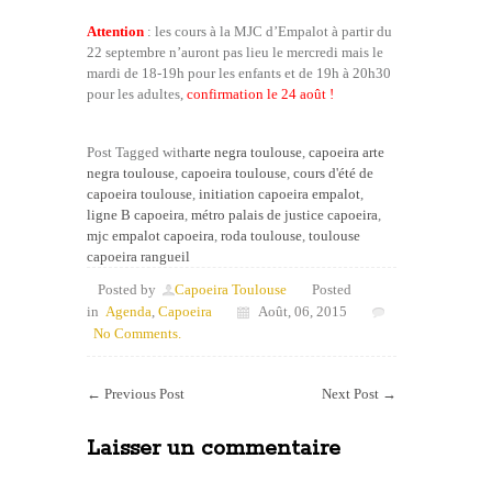
Attention
: les cours à la MJC d’Empalot à partir du
22 septembre n’auront pas lieu le mercredi mais le
mardi de 18-19h pour les enfants et de 19h à 20h30
pour les adultes,
confirmation le 24 août !
Post Tagged with
arte negra toulouse
,
capoeira arte
negra toulouse
,
capoeira toulouse
,
cours d'été de
capoeira toulouse
,
initiation capoeira empalot
,
ligne B capoeira
,
métro palais de justice capoeira
,
mjc empalot capoeira
,
roda toulouse
,
toulouse
capoeira rangueil
Posted by
Capoeira Toulouse
Posted
in
Agenda
,
Capoeira
Août, 06, 2015
No Comments.
←
Previous Post
Next Post
→
Laisser un commentaire