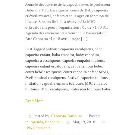
Journée découverte de la capoeira avec le professeur
Baba à la MJC Escalquens, cours de Baby capoeira
et éveil musical, enfants et tous âges en fonction de
l’heure. Session limitée à réserver à la MJC
d’Escalquens pour l’organisation : 05 62 71 73 81.
Agenda des évènements à venir pour l’association
Arte Capoeira : Le 18 avril : stage […]
Post Tagged with
arte capoeira escalquens
,
baba
capoeira enfant
,
baba empalot
,
baby capoeira
,
capoeira à escalquens
,
capoeira empalot toulouse
,
capoeira enfant escalquens
,
capoeira pour bébé
,
cours bébé escalquens
,
cours capoeira enfant bébés
,
éveil musical escalquens
,
festival capoeira toulouse
,
initiation capoeira enfants toulouse
,
MJC empalot
toulouse
,
MJC escalquens
,
professeur toulouse baba
Read More
Posted by
Capoeira Toulouse
Posted
in
Agenda
,
Capoeira
Mar, 19, 2016
No Comments.