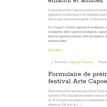
enfants et adultes
L’association Arte Capoeira remercie le profe
également les palois(es) et les tarbais(es) qui
élèves pour leur nouveau grade. Le festival A
Post Tagged with
arte capoeira à escalquens
,
a
escalquens
,
baby capoeira escalquens
,
capoei
festival capoeira toulouse
,
festival empalot
,
m
toulouse baba
Read More
Posted by
Capoeira Toulouse
Posted
Formulaire de préin
festival Arte Capoe
Notre festival de capoeira aura lieu le 4 jui
capoeira 2016. Inscription possible aussi au
de 7€ la Zumba (inscription recommandée), 10
adultes et 25€ avec la […]