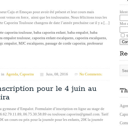
sseur Caju et Emoçao pour avoir été présent et leur cours mais
Ident
 sont venus en force, ainsi que les toulousains. Nous félicitons tous les
rte Capoeira Toulouse changera de date l’année prochaine car il y a […]
Mot 
rte capoeira toulouse
,
baba capoeira enfant
,
baba empalot
,
baba
S
ra empalot toulouse
,
capoeira enfant escalquens
,
capoeira escalquens
,
jc empalot
,
MJC escalquens
,
passage de corde capoeira
,
professeur
Re
 in
Agenda
,
Capoeira
Juin, 08, 2016
No Comments.
scription pour le 4 juin au
Th
ira
Agen
n au gymnase d’Empalot. Formulaire d’inscription en ligne au stage de
 06.62.79.11.89, 06.75.30.58.89 ou toulouse.capoeira@gmail.com. Tarif
Capo
€ un cours ou prix pour la journée pour les enfants, 20€ la journée
Comm