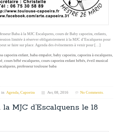
ofesseur Baba à la MJC Escalquens, cours de Baby capoeira, enfants,
 Session limitée à réserver obligatoirement à la MJC d’Escalquens pour
peut se faire sur place. Agenda des évènements à venir pour […]
ba capoeira enfant
,
baba empalot
,
baby capoeira
,
capoeira à escalquens
,
bé
,
cours bébé escalquens
,
cours capoeira enfant bébés
,
éveil musical
scalquens
,
professeur toulouse baba
 in
Agenda
,
Capoeira
Avr, 08, 2016
No Comments.
 la MJC d’Escalquens le 18