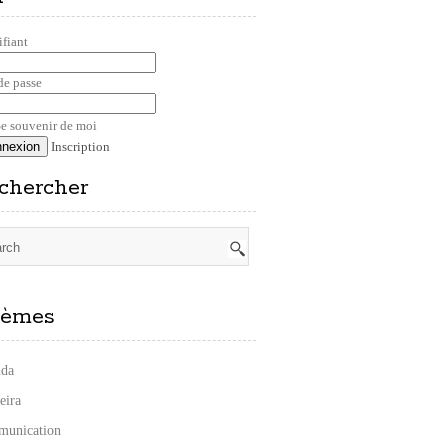
ifiant
de passe
e souvenir de moi
Inscription
chercher
èmes
da
eira
unication