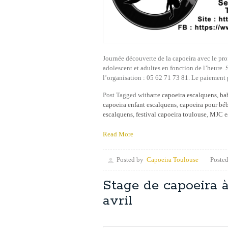
Journée découverte de la capoeira avec le pr
adolescent et adultes en fonction de l’heure.
l’organisation : 05 62 71 73 81. Le paiement 
Post Tagged with
arte capoeira escalquens
,
ba
capoeira enfant escalquens
,
capoeira pour bé
escalquens
,
festival capoeira toulouse
,
MJC e
Read More
Posted by
Capoeira Toulouse
Posted
Stage de capoeira à
avril