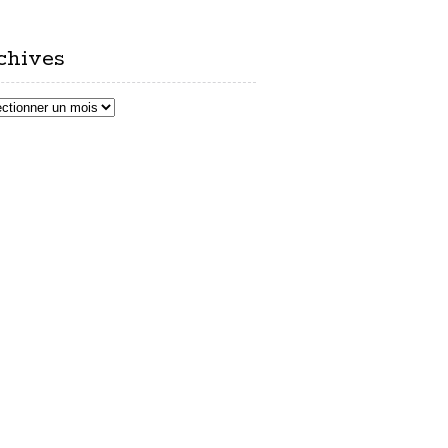
chives
ves