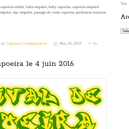
Site
capoeira enfant
,
baba empalot
,
baby capoeira
,
capoeira empalot
 empalot
,
mjc empalot
,
passage de corde capoeira
,
professeur toulouse
Ar
Archi
 in
Capoeira
,
Communication
Mai, 20, 2016
No
poeira le 4 juin 2016