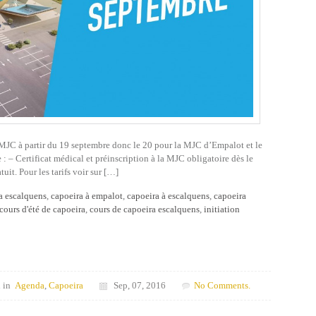
MJC à partir du 19 septembre donc le 20 pour la MJC d’Empalot et le
: – Certificat médical et préinscription à la MJC obligatoire dès le
uit. Pour les tarifs voir sur […]
a escalquens
,
capoeira à empalot
,
capoeira à escalquens
,
capoeira
cours d'été de capoeira
,
cours de capoeira escalquens
,
initiation
 in
Agenda
,
Capoeira
Sep, 07, 2016
No Comments.