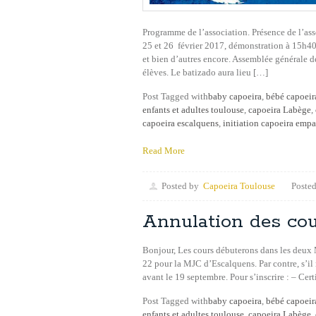
Programme de l’association. Présence de l’as
25 et 26 février 2017, démonstration à 15h40
et bien d’autres encore. Assemblée générale de
élèves. Le batizado aura lieu […]
Post Tagged with
baby capoeira
,
bébé capoeir
enfants et adultes toulouse
,
capoeira Labège
,
capoeira escalquens
,
initiation capoeira empa
Read More
Posted by
Capoeira Toulouse
Posted
Annulation des cou
Bonjour, Les cours débuterons dans les deux 
22 pour la MJC d’Escalquens. Par contre, s’il n’
avant le 19 septembre. Pour s’inscrire : – Cert
Post Tagged with
baby capoeira
,
bébé capoeir
enfants et adultes toulouse
,
capoeira Labège
,