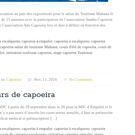
sociation au parc des expositions pour le salon du Tourisme Mahana le
 de 15 minutes avec la participation de l’association Samba Capoeira
 l’association Arte Capoeira lieu et date à définir en fonction des
a escalquens
,
capoeira à empalot
,
capoeira à escalquens
,
capoeira
capoeira salon du tourisme Mahana
,
cours d'été de capoeira
,
cours de
lot
,
initiation toulouse capoeira
,
stage capoeira Toulouse
 in
Capoeira
Nov, 11, 2016
No Comments.
rs de capoeira
MJC à partir du 19 septembre donc le 20 pour la MJC d’Empalot et le
y a pas assez d’inscrits les cours seront annulés, il faut se préinscrire
ificat médical et préinscription […]
a escalquens
,
capoeira à empalot
,
capoeira à escalquens
,
capoeira
cours de capoeira escalquens
,
initiation capoeira empalot
,
stage