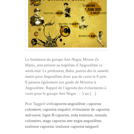
Le fondateur du groupe Arte Negra, Mestre Ze
Mario, sera présent au baptême d’Angoulême ce
week-end. Le professeur, Baba, partira dès le samedi
matin pour Angoulême donc pas de cours le 6 juin.
Il passera également son grade de Monitor à
Angoulême. Rappel de l’agenda des évènements à
venir pour le groupe Arte Negra : – 5 au […]
Post Tagged with
capoeira angoulême
,
capoeira
colomiers
,
capoeira empalot
,
évènement de capoeira
sud-ouest
,
ligne B capoeira
,
roda toulouse
,
senzala
colomiers
,
stage capoeira arte negra angoulême
,
toulouse capoeira
,
toulouse capoeira rangueil