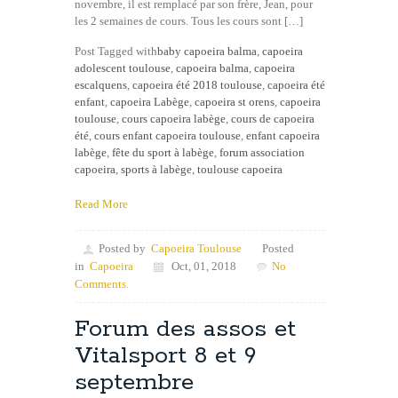
novembre, il est remplacé par son frère, Jean, pour
les 2 semaines de cours. Tous les cours sont […]
Post Tagged with
baby capoeira balma
,
capoeira
adolescent toulouse
,
capoeira balma
,
capoeira
escalquens
,
capoeira été 2018 toulouse
,
capoeira été
enfant
,
capoeira Labège
,
capoeira st orens
,
capoeira
toulouse
,
cours capoeira labège
,
cours de capoeira
été
,
cours enfant capoeira toulouse
,
enfant capoeira
labège
,
fête du sport à labège
,
forum association
capoeira
,
sports à labège
,
toulouse capoeira
Read More
Posted by
Capoeira Toulouse
Posted
in
Capoeira
Oct, 01, 2018
No
Comments.
Forum des assos et
Vitalsport 8 et 9
septembre