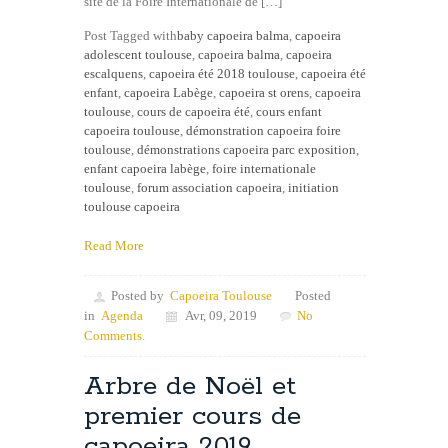
site de la Foire Internationale de […]
Post Tagged with
baby capoeira balma
,
capoeira
adolescent toulouse
,
capoeira balma
,
capoeira
escalquens
,
capoeira été 2018 toulouse
,
capoeira été
enfant
,
capoeira Labège
,
capoeira st orens
,
capoeira
toulouse
,
cours de capoeira été
,
cours enfant
capoeira toulouse
,
démonstration capoeira foire
toulouse
,
démonstrations capoeira parc exposition
,
enfant capoeira labège
,
foire internationale
toulouse
,
forum association capoeira
,
initiation
toulouse capoeira
Read More
Posted by
Capoeira Toulouse
Posted
in
Agenda
Avr, 09, 2019
No
Comments.
Arbre de Noël et
premier cours de
capoeira 2019