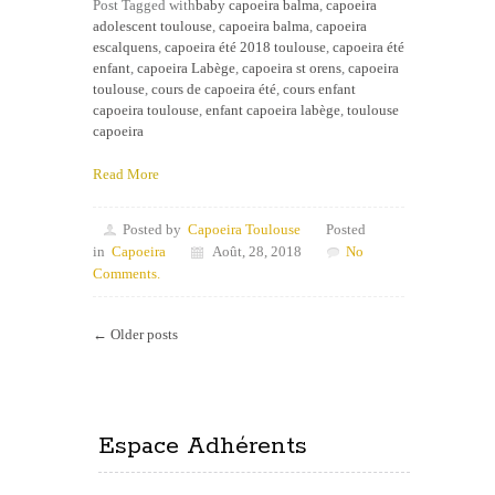
Post Tagged with
baby capoeira balma
,
capoeira
adolescent toulouse
,
capoeira balma
,
capoeira
escalquens
,
capoeira été 2018 toulouse
,
capoeira été
enfant
,
capoeira Labège
,
capoeira st orens
,
capoeira
toulouse
,
cours de capoeira été
,
cours enfant
capoeira toulouse
,
enfant capoeira labège
,
toulouse
capoeira
Read More
Posted by
Capoeira Toulouse
Posted
in
Capoeira
Août, 28, 2018
No
Comments.
← Older posts
Espace Adhérents