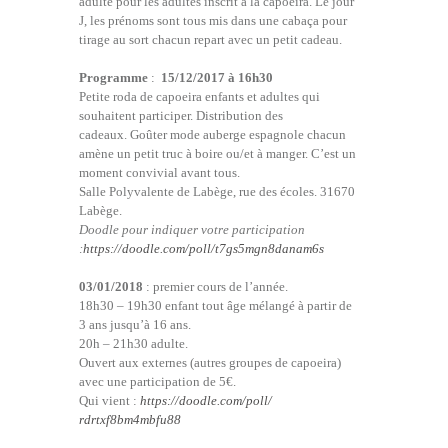
adulte pour les adultes inscrit à la capoeira. Le jour
J, les prénoms sont tous mis dans une cabaça pour
tirage au sort chacun repart avec un petit cadeau.
Programme
:
15/12/2017 à 16h30
Petite roda de capoeira enfants et adultes qui
souhaitent participer. Distribution des
cadeaux. Goûter mode auberge espagnole chacun
amène un petit truc à boire ou/et à manger. C’est un
moment convivial avant tous.
Salle Polyvalente de Labège, rue des écoles. 31670
Labège.
Doodle pour indiquer votre participation
:
https://doodle.com/poll/
t7gs5mgn8danam6s
03/01/2018
: premier cours de l’année.
18h30 – 19h30 enfant tout âge mélangé à partir de
3 ans jusqu’à 16 ans.
20h – 21h30 adulte.
Ouvert aux externes (autres groupes de capoeira)
avec une participation de 5€.
Qui vient :
https://doodle.com/poll/
rdrtxf8bm4mbfu88