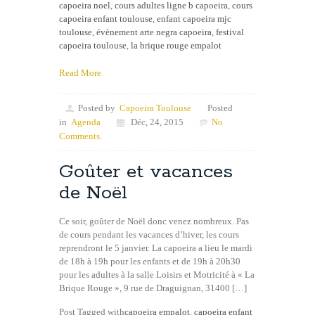
capoeira noel
,
cours adultes ligne b capoeira
,
cours
capoeira enfant toulouse
,
enfant capoeira mjc
toulouse
,
évènement arte negra capoeira
,
festival
capoeira toulouse
,
la brique rouge empalot
Read More
Posted by
Capoeira Toulouse
Posted
in
Agenda
Déc, 24, 2015
No
Comments.
Goûter et vacances
de Noël
Ce soir, goûter de Noël donc venez nombreux. Pas
de cours pendant les vacances d’hiver, les cours
reprendront le 5 janvier. La capoeira a lieu le mardi
de 18h à 19h pour les enfants et de 19h à 20h30
pour les adultes à la salle Loisirs et Motricité à « La
Brique Rouge », 9 rue de Draguignan, 31400 […]
Post Tagged with
capoeira empalot
,
capoeira enfant