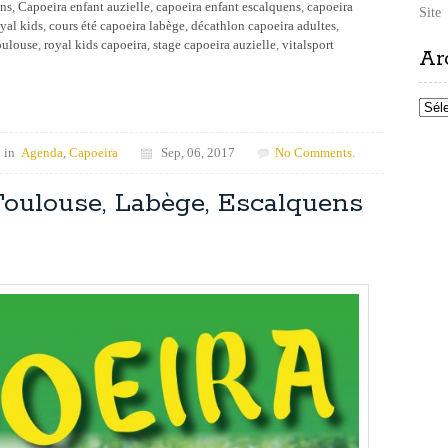
ens
,
Capoeira enfant auzielle
,
capoeira enfant escalquens
,
capoeira
Site
yal kids
,
cours été capoeira labège
,
décathlon capoeira adultes
,
oulouse
,
royal kids capoeira
,
stage capoeira auzielle
,
vitalsport
Ar
Archi
 in
Agenda
,
Capoeira
Sep, 06, 2017
No Comments.
Toulouse, Labège, Escalquens