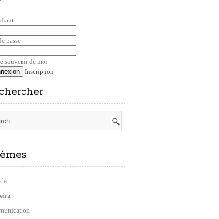
ifiant
de passe
e souvenir de moi
Inscription
chercher
èmes
da
eira
unication