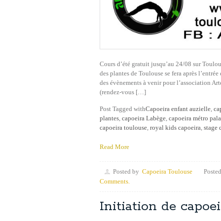
Cours d’été gratuit jusqu’au 24/08 sur Toulo
des plantes de Toulouse se fera après l’entrée
des évènements à venir pour l’association Art
(rendez-vous […]
Post Tagged with
Capoeira enfant auzielle
,
ca
plantes
,
capoeira Labège
,
capoeira métro pala
capoeira toulouse
,
royal kids capoeira
,
stage 
Read More
Posted by
Capoeira Toulouse
Posted
Comments.
Initiation de capoe