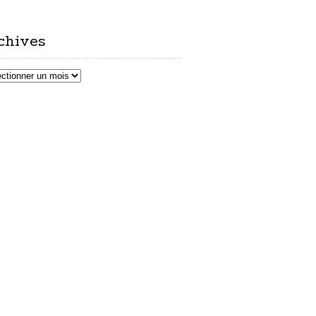
chives
ves