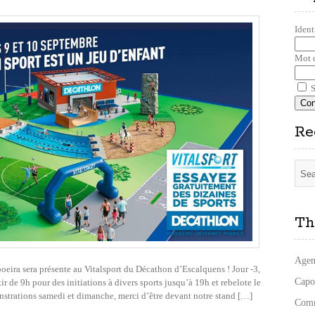
Ident
Mot 
S
Re
Th
Agen
poeira sera présente au Vitalsport du Décathon d’Escalquens ! Jour -3,
Capo
r de 9h pour des initiations à divers sports jusqu’à 19h et rebelote le
rations samedi et dimanche, merci d’être devant notre stand […]
Comm