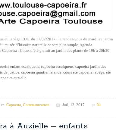
use et Labège EDIT du 17/07/2017 : le rendez-vous du mardi au jardin
 du musée d’histoire naturelle ce sera plus simple. Agenda
e Capoeira : Cours d’été gratuit au jardin des plante de 19h à 20h30
poeira enfant escalquens
,
capoeira escalquens
,
capoeira jardin des
is de justice
,
capoeira quartier lalande
,
cours été capoeira labège
,
été
capoeira auzielle
 in
Capoeira
,
Communication
Juil, 13, 2017
No
ira à Auzielle – enfants