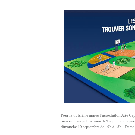
Pour la troisième année l’association Arte Ca
ouverture au public samedi 9 septembre à parti
dimanche 10 septembre de 10h à 18h. Démonst