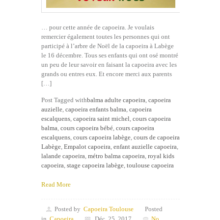
… pour cette année de capoeira. Je voulais
remercier également toutes les personnes qui ont
participé à l’arbre de Noël de la capoeira à Labège
le 16 décembre. Tous ses enfants qui ont osé montré
un peu de leur savoir en faisant la capoeira avec les
grands ou entres eux. Et encore merci aux parents
[…]
Post Tagged with
balma adulte capoeira
,
capoeira
auzielle
,
capoeira enfants balma
,
capoeira
escalquens
,
capoeira saint michel
,
cours capoeira
balma
,
cours capoeira bébé
,
cours capoeira
escalquens
,
cours capoeira labège
,
cours de capoeira
Labège
,
Empalot capoeira
,
enfant auzielle capoeira
,
lalande capoeira
,
métro balma capoeira
,
royal kids
capoeira
,
stage capoeira labège
,
toulouse capoeira
Read More
Posted by
Capoeira Toulouse
Posted
in
Capoeira
Déc, 25, 2017
No