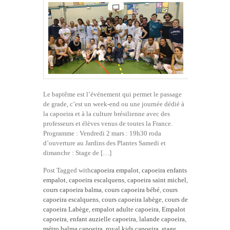
Le baptême est l’événement qui permet le passage
de grade, c’est un week-end ou une journée dédié à
la capoeira et à la culture brésilienne avec des
professeurs et élèves venus de toutes la France.
Programme : Vendredi 2 mars : 19h30 roda
d’ouverture au Jardins des Plantes Samedi et
dimanche : Stage de […]
Post Tagged with
capoeira empalot
,
capoeira enfants
empalot
,
capoeira escalquens
,
capoeira saint michel
,
cours capoeira balma
,
cours capoeira bébé
,
cours
capoeira escalquens
,
cours capoeira labège
,
cours de
capoeira Labège
,
empalot adulte capoeira
,
Empalot
capoeira
,
enfant auzielle capoeira
,
lalande capoeira
,
métro balma capoeira
,
royal kids capoeira
,
stage