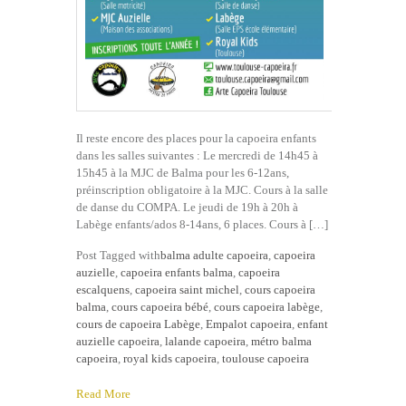
Il reste encore des places pour la capoeira enfants
dans les salles suivantes : Le mercredi de 14h45 à
15h45 à la MJC de Balma pour les 6-12ans,
préinscription obligatoire à la MJC. Cours à la salle
de danse du COMPA. Le jeudi de 19h à 20h à
Labège enfants/ados 8-14ans, 6 places. Cours à […]
Post Tagged with
balma adulte capoeira
,
capoeira
auzielle
,
capoeira enfants balma
,
capoeira
escalquens
,
capoeira saint michel
,
cours capoeira
balma
,
cours capoeira bébé
,
cours capoeira labège
,
cours de capoeira Labège
,
Empalot capoeira
,
enfant
auzielle capoeira
,
lalande capoeira
,
métro balma
capoeira
,
royal kids capoeira
,
toulouse capoeira
Read More