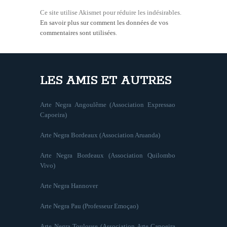
Ce site utilise Akismet pour réduire les indésirables.
En savoir plus sur comment les données de vos
commentaires sont utilisées
.
LES AMIS ET AUTRES
Arte Negra Angoulême (Association Expressao
Capoeira)
Arte Negra Bordeaux (Association Aruanda)
Arte Negra Bordeaux (Association Quilombo
Vivo)
Arte Negra Hannover
Arte Negra Pau (Professeur Emoçao)
Arte Negra Toulouse (Association Arte Capoeira