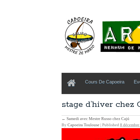
Cours De Capoeira
Ev
stage d’hiver chez
←
Samedi avec Mestre Russo chez Cajú
By
Capoeira Toulouse
|
Published
8 décembre