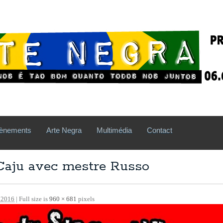
ènements
Arte Negra
Multimédia
Contact
 Caju avec mestre Russo
 2016
| Full size is
960 × 681
pixels