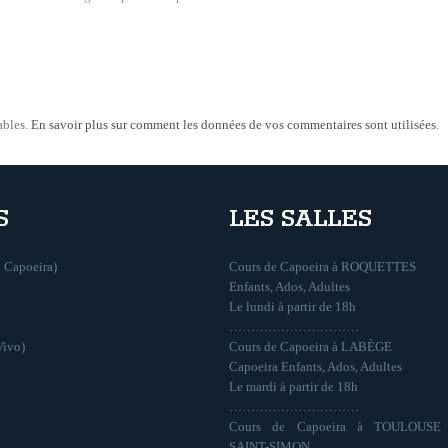
ables.
En savoir plus sur comment les données de vos commentaires sont utilisées
.
S
LES SALLES
 Capoeira)
Cours de Capoeira à ROQUETTES
Enfants, Ados, Adultes
Le lundi à partir de 18h
…………………………
Vivo)
Cours de Capoeira à LABÈGE
Capoeira Enfants, Ados, Adultes
Le mardi à partir de 18h
…………………………
Cours de Capoeira à TOULOUSE
SAINT-SIMON