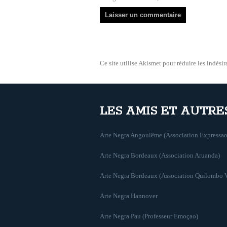
Ce site utilise Akismet pour réduire les indésir
LES AMIS ET AUTRE
Arte Negra Angoulême (Association Expressao
Arte Negra Bordeaux (Association Aruanda)
Arte Negra Bordeaux (Association Quilombo 
Arte Negra Hannover
Arte Negra Pau (Professeur Emoçao)