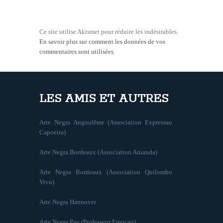
Ce site utilise Akismet pour réduire les indésirables.
En savoir plus sur comment les données de vos
commentaires sont utilisées
.
LES AMIS ET AUTRES
Arte Negra Angoulême (Association Expressao
Capoeira)
Arte Negra Bordeaux (Association Aruanda)
Arte Negra Bordeaux (Association Quilombo
Vivo)
Arte Negra Hannover
Arte Negra Pau (Professeur Emoçao)