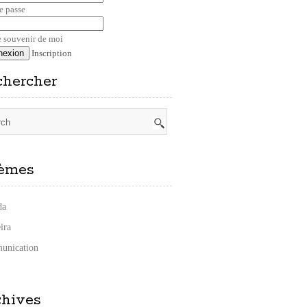
e passe
 souvenir de moi
Inscription
chercher
èmes
da
ira
unication
chives