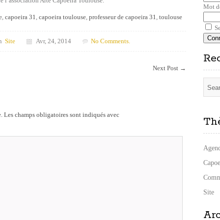
de l’association Arte Capoeira Toulouse.
Mot d
e
,
capoeira 31
,
capoeira toulouse
,
professeur de capoeira 31
,
toulouse
Se
n
Site
Avr, 24, 2014
No Comments.
Re
Next Post
→
.
Les champs obligatoires sont indiqués avec
Th
Agen
Capoe
Comm
Site
Ar