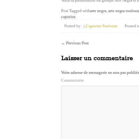
Voilà la présentation du groupe Arte Negra et 
Post Tagged with
arte negra
,
arte negra toulous
capoeira
Posted by
Capoeira Toulouse
Posted i
←
Previous Post
Laisser un commentaire
Votre adresse de messagerie ne sera pas publiée
Commentaire