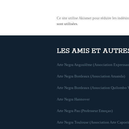
Ce site utilise Akismet pour réduire les indésir
sont utilisées
.
LES AMIS ET AUTRE
Arte Negra Angoulême (Association Expressao
Arte Negra Bordeaux (Association Aruanda)
Arte Negra Bordeaux (Association Quilombo 
Arte Negra Hannover
Arte Negra Pau (Professeur Emoçao)
Arte Negra Toulouse (Association Arte Capoei