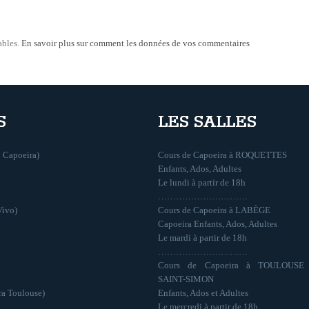
ables.
En savoir plus sur comment les données de vos commentaires
S
LES SALLES
 Capoeira)
Cours de Capoeira à ROQUETTES
Enfants, Ados, Adultes
Le lundi à partir de 18h
…………………………
Vivo)
Cours de Capoeira à LABÈGE
Capoeira Enfants, Ados, Adultes
Le mardi à partir de 18h
…………………………
Cours de Capoeira à TOULOUSE
SAINT-SIMON
ra Toulouse)
Enfants, Ados et Adultes
Le mercredi à partir de 18h