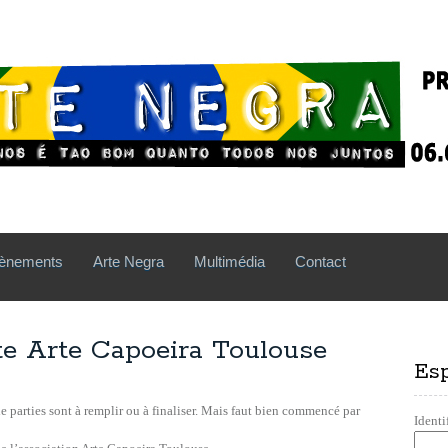
ènements
Arte Negra
Multimédia
Contact
te Arte Capoeira Toulouse
Es
parties sont à remplir ou à finaliser. Mais faut bien commencé par
Identi