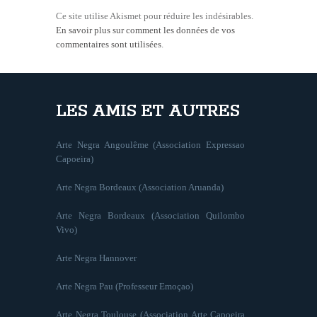
Ce site utilise Akismet pour réduire les indésirables.
En savoir plus sur comment les données de vos
commentaires sont utilisées
.
LES AMIS ET AUTRES
Arte Negra Angoulême (Association Expressao
Capoeira)
Arte Negra Bordeaux (Association Aruanda)
Arte Negra Bordeaux (Association Quilombo
Vivo)
Arte Negra Hannover
Arte Negra Pau (Professeur Emoçao)
Arte Negra Toulouse (Association Arte Capoeira