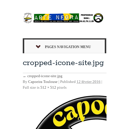
PAGES NAVIGATION MENU
cropped-icone-site.jpg
←
cropped-icone-site.jpg
By
Capoeira Toulouse
|
Published
12 février 2016
|
Full size is
512 × 512
pixels