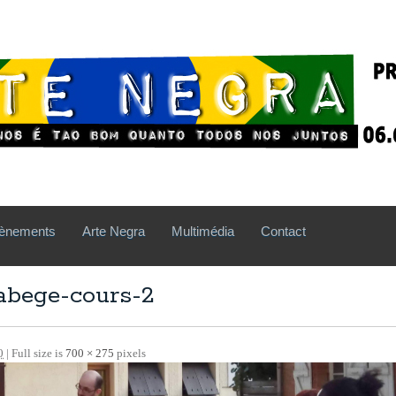
ènements
Arte Negra
Multimédia
Contact
abege-cours-2
0
| Full size is
700 × 275
pixels