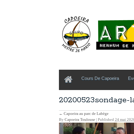
Cours De Capoeira
Ev
20200523sondage-l
←
Capoeira au parc de Labège
By
Capoeira Toulouse
|
Published
24 mai 202