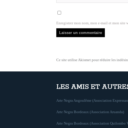
Enregistrer mon nom, mon e-mail et mon site 
Ce site utilise Akismet pour réduire les indésir
LES AMIS ET AUTRE
Arte Negra Angoulême (Association Expressao
Arte Negra Bordeaux (Association Aruanda)
Arte Negra Bordeaux (Association Quilombo 