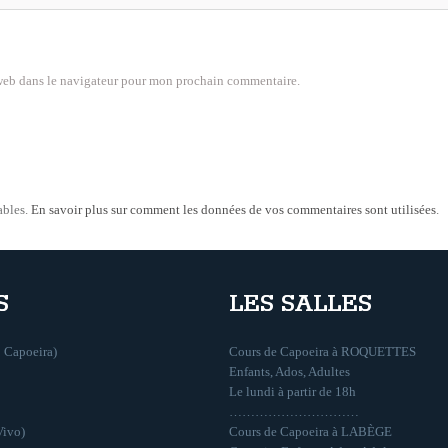
web dans le navigateur pour mon prochain commentaire.
ables.
En savoir plus sur comment les données de vos commentaires sont utilisées
.
S
LES SALLES
 Capoeira)
Cours de Capoeira à ROQUETTES
Enfants, Ados, Adultes
Le lundi à partir de 18h
…………………………
Vivo)
Cours de Capoeira à LABÈGE