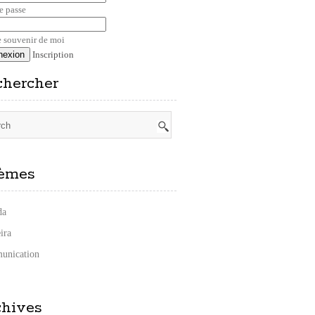
e passe
 souvenir de moi
Inscription
chercher
èmes
da
ira
unication
chives