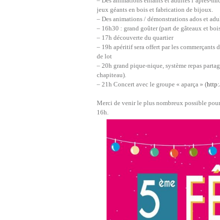
– Des animations enfants et adultes l’après-mi
jeux géants en bois et fabrication de bijoux.
– Des animations / démonstrations ados et adu
– 16h30 : grand goûter (part de gâteaux et boi
– 17h découverte du quartier
– 19h apéritif sera offert par les commerçants 
de lot
– 20h grand pique-nique, système repas partagé
chapiteau).
– 21h Concert avec le groupe « aparça » (
http
Merci de venir le plus nombreux possible pour 
16h.