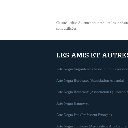
Ce site utilise Akismet pour réduire les indésir
sont utilisées
.
LES AMIS ET AUTRE
Arte Negra Angoulême (Association Expressao
Arte Negra Bordeaux (Association Aruanda)
Arte Negra Bordeaux (Association Quilombo 
Arte Negra Hannover
Arte Negra Pau (Professeur Emoçao)
Arte Negra Toulouse (Association Arte Capoei