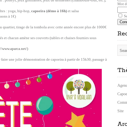
di : poneys, jeux gonflables, jeux de kermesses (chamboule-tout, etc.),
Mot d
ltes : yoga, hip-hop,
capoeira (démo à 16h)
et salsa
Se
ssons à 1€)
du quartier, tirage de la tombola avec cette année encore plus de 1000€
Re
s et chacun amène ses couverts (tables et chaises fournies sous
://www.aparca.net/)
faire une jolie démonstration de capoeira à partir de 15h30, passage à
Th
Agen
Capoe
Comm
Site
Ar