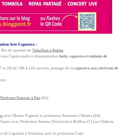
ation Arte Capoeira :
fête de quartier de
Vidailhan à Balma
 tous l’après-midi et démonstration
baby capoeira et enfants de
7 et 28) de 18h à 22h environ, passage de la
capoeira aux environs de
 peu.
c
Professor Emoçao à Pau
(64).
po
avec Mestre Foguete et professeur Aventura à Nantes (44).
France avec Professeur Sansao (Toulouse) à Belflou (11) au Château
o de Capoeira à Toulouse avec le professeur Cajù.