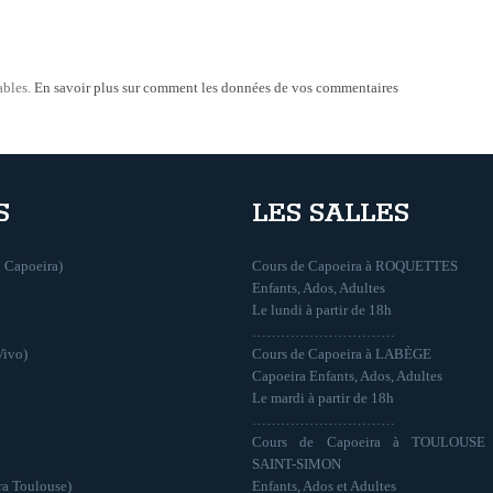
ables.
En savoir plus sur comment les données de vos commentaires
S
LES SALLES
 Capoeira)
Cours de Capoeira à ROQUETTES
Enfants, Ados, Adultes
Le lundi à partir de 18h
…………………………
Vivo)
Cours de Capoeira à LABÈGE
Capoeira Enfants, Ados, Adultes
Le mardi à partir de 18h
…………………………
Cours de Capoeira à TOULOUSE
SAINT-SIMON
ra Toulouse)
Enfants, Ados et Adultes